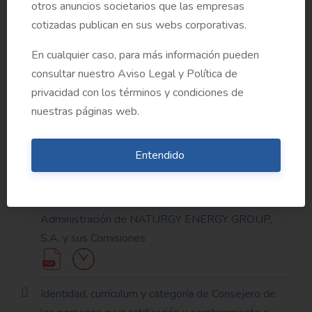
otros anuncios societarios que las empresas
Informe del Consejo de Administración sobre la
cotizadas publican en sus webs corporativas.
modificación de los Estatutos sociales
En cualquier caso, para más información pueden
consultar nuestro Aviso Legal y Política de
Informe del Consejo de Administración sobre la
privacidad con los términos y condiciones de
modificación del Reglamento de la Junta General de
nuestras páginas web.
Accionistas
Entendido
Informe sobre las modificaciones del Reglamento
de organización y funcionamiento del Consejo de
Administración de NATURGY ENERGY GROUP,
S.A. y sus Comisiones
Identidad, currículum y categoría de Consejero de