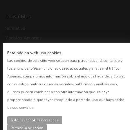
Links útiles
Normativa
Modelos Anuncios
Buscador BORME
Esta página web usa cookies
CNMV
Las cookies de este sitio web se usan para personalizar el contenido y
Bolsa Madrid
los anuncios, ofrecer funciones de redes sociales y analizar el tráfico.
BOE
Además, compartimos información sobre el uso que haga del sitio web
con nuestros partners de redes sociales, publicidad y análisis web,
Preguntas frecuentes
quienes pueden combinarla con otra información que les haya
proporcionado o que hayan recopilado a partir del uso que haya hecho
CUENTAS
de sus servicios
Acceder
Solo usar cookies necesarias
Registro
Permitir la selección