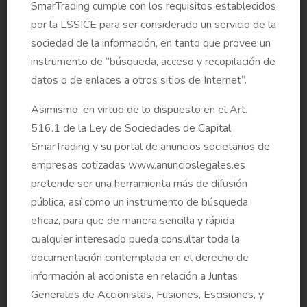
SmarTrading cumple con los requisitos establecidos
por la LSSICE para ser considerado un servicio de la
sociedad de la información, en tanto que provee un
Propuestas sobre la Política de remuneraciones de
instrumento de “búsqueda, acceso y recopilación de
los miembros del Consejo de Administración
datos o de enlaces a otros sitios de Internet”.
Asimismo, en virtud de lo dispuesto en el Art.
Informe de la Comisión de Nombramiento y
516.1 de la Ley de Sociedades de Capital,
Retribuciones sobre la Política de remuneraciones
SmarTrading y su portal de anuncios societarios de
de los miembros del Consejo de Administración de
empresas cotizadas www.anuncioslegales.es
Naturgy Energy Group S.A.
pretende ser una herramienta más de difusión
pública, así como un instrumento de búsqueda
eficaz, para que de manera sencilla y rápida
Informe de la Comisión de Auditoría y Control sobre
cualquier interesado pueda consultar toda la
las actividades realizadas durante el ejercicio de
documentación contemplada en el derecho de
2019
información al accionista en relación a Juntas
Generales de Accionistas, Fusiones, Escisiones, y