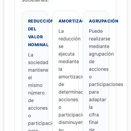
REDUCCIÓN
AMORTIZACIÓN
AGRUPACIÓN
DEL
La
Puede
VALOR
reducción
realizarse
NOMINAL
se
mediante
ejecuta
agrupación
La
mediante
de
sociedad
la
acciones
mantiene
amortización
o
el
de
participaciones
mismo
determinadas
para
número
acciones
adaptar
de
o
la
acciones
participaciones,
cifra
o
disminuyendo
final
participaciones,
su
de
pero