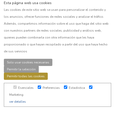
Esta página web usa cookies
necesaria para acreditar la
Las cookies de este sitio web se usan para personalizar el contenido y
publicación frente a socios,
los anuncios, ofrecer funciones de redes sociales y analizar el tráfico.
acreedores y terceros.
Además, compartimos información sobre el uso que haga del sitio web
con nuestros partners de redes sociales, publicidad y análisis web,
quienes pueden combinarla con otra información que les haya
ACREDITACIÓN DE LA
proporcionado o que hayan recopilado a partir del uso que haya hecho
PUBLICACIÓN
de sus servicios
Para evitar incidencias formales,
Solo usar cookies necesarias
es recomendable conservar el
Permitir la selección
justificante de publicación en
Permitir todas las cookies
BORME
, prensa o
publicación
Esenciales
Preferencias
Estadistica
certificada en página web
,
Marketing
junto con la documentación
ver detalles
societaria correspondiente al
acuerdo de reducción de