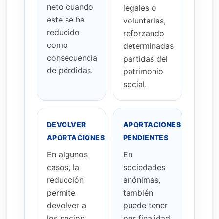
neto cuando
legales o
este se ha
voluntarias,
reducido
reforzando
como
determinadas
consecuencia
partidas del
de pérdidas.
patrimonio
social.
DEVOLVER
APORTACIONES
APORTACIONES
PENDIENTES
En algunos
En
casos, la
sociedades
reducción
anónimas,
permite
también
devolver a
puede tener
los socios
por finalidad