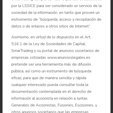
por la LSSICE para ser considerado un servicio de la
sociedad de la información, en tanto que provee un
Informe Anual de Gobierno Corporativo 2021
instrumento de “búsqueda, acceso y recopilación de
datos o de enlaces a otros sitios de Internet”.
Asimismo, en virtud de lo dispuesto en el Art.
Informe Financiero Anual
516.1 de la Ley de Sociedades de Capital,
SmarTrading y su portal de anuncios societarios de
empresas cotizadas www.anuncioslegales.es
Estado de información no Financiera
pretende ser una herramienta más de difusión
pública, así como un instrumento de búsqueda
eficaz, para que de manera sencilla y rápida
Informe Anual de la Comisión de Auditoría
cualquier interesado pueda consultar toda la
documentación contemplada en el derecho de
información al accionista en relación a Juntas
Informe Anual de la Comisión de Nombramientos y
Generales de Accionistas, Fusiones, Escisiones, y
Retribuciones
otros anuncios societarios que las empresas