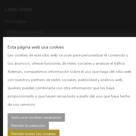
Links útiles
Normativa
Modelos Anuncios
Buscador BORME
Esta página web usa cookies
CNMV
Las cookies de este sitio web se usan para personalizar el contenido y
Bolsa Madrid
los anuncios, ofrecer funciones de redes sociales y analizar el tráfico.
BOE
Además, compartimos información sobre el uso que haga del sitio web
con nuestros partners de redes sociales, publicidad y análisis web,
Preguntas frecuentes
quienes pueden combinarla con otra información que les haya
proporcionado o que hayan recopilado a partir del uso que haya hecho
CUENTAS
de sus servicios
Acceder
Solo usar cookies necesarias
Registro
Permitir la selección
Permitir todas las cookies