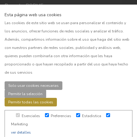
Buscador BORME
Esta página web usa cookies
CNMV
Las cookies de este sitio web se usan para personalizar el contenido y
Bolsa Madrid
los anuncios, ofrecer funciones de redes sociales y analizar el tráfico.
BOE
Además, compartimos información sobre el uso que haga del sitio web
Preguntas frecuentes
con nuestros partners de redes sociales, publicidad y análisis web,
quienes pueden combinarla con otra información que les haya
proporcionado o que hayan recopilado a partir del uso que haya hecho
CUENTAS
de sus servicios
Acceder
Solo usar cookies necesarias
Registro
Permitir la selección
Permitir todas las cookies
Esenciales
Preferencias
Estadistica
© 2026
SmarTrading
. Todos los derechos reservados. |
Marketing
Aviso Legal
|
Política de privacidad
|
Cookies
|
Disclaimer
|
ver detalles
Mapa Web