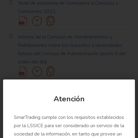
Nivel de asistencia de Consejeros a Consejos y
Comisiones 2021
Informe de la Comisión de Nombramientos y
Retribuciones sobre los requisitos y necesidades
futuras del Consejo de Administración (punto 8 del
orden del día)
Biografías de los Consejeros cuyo nombramiento se
renueva o propone en esta Junta (punto 8 del orden
Atención
del día)
SmarTrading cumple con los requisitos establecidos
por la LSSICE para ser considerado un servicio de la
Propuesta de la Comisión de Nombramientos y
sociedad de la información, en tanto que provee un
Retribuciones para el nombramiento y la reelección