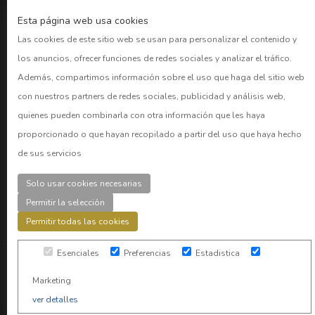
Buscador BORME
Esta página web usa cookies
CNMV
Las cookies de este sitio web se usan para personalizar el contenido y
Bolsa Madrid
los anuncios, ofrecer funciones de redes sociales y analizar el tráfico.
BOE
Además, compartimos información sobre el uso que haga del sitio web
con nuestros partners de redes sociales, publicidad y análisis web,
Preguntas frecuentes
quienes pueden combinarla con otra información que les haya
proporcionado o que hayan recopilado a partir del uso que haya hecho
CUENTAS
de sus servicios
Acceder
Solo usar cookies necesarias
Registro
Permitir la selección
Permitir todas las cookies
Esenciales
Preferencias
Estadistica
© 2026
SmarTrading
. Todos los derechos reservados. |
Marketing
Aviso Legal
|
Política de privacidad
|
Cookies
|
Disclaimer
|
ver detalles
Mapa Web