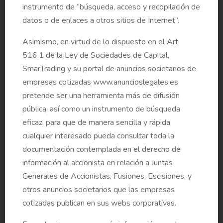
instrumento de “búsqueda, acceso y recopilación de
de Consejeros Independientes (punto 8 del orden
datos o de enlaces a otros sitios de Internet”.
del día)
Asimismo, en virtud de lo dispuesto en el Art.
516.1 de la Ley de Sociedades de Capital,
Informe de la Comisión de Nombramientos y
SmarTrading y su portal de anuncios societarios de
Retribuciones para la reelección de Consejeros
empresas cotizadas www.anuncioslegales.es
distintos de los independientes (punto 8 del orden
pretende ser una herramienta más de difusión
del día)
pública, así como un instrumento de búsqueda
eficaz, para que de manera sencilla y rápida
cualquier interesado pueda consultar toda la
documentación contemplada en el derecho de
Informe justificativo del Consejo de Administración
información al accionista en relación a Juntas
sobre competencia, experiencia y méritos de los
Generales de Accionistas, Fusiones, Escisiones, y
Consejeros cuyo nombramiento se propone o
otros anuncios societarios que las empresas
renueva (punto 8 del orden del día)
cotizadas publican en sus webs corporativas.