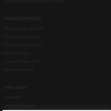
Consultar publicaciones en BORME
PARA EMPRESAS
Publicación en BORME
Publicación en Prensa
Publicación Certificada
Monitorización
Creación Página Web
Sede Corporativa
Links útiles
Normativa
Modelos Anuncios