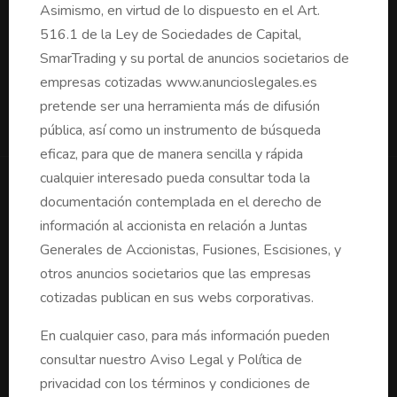
Asimismo, en virtud de lo dispuesto en el Art.
516.1 de la Ley de Sociedades de Capital,
SmarTrading y su portal de anuncios societarios de
empresas cotizadas www.anuncioslegales.es
pretende ser una herramienta más de difusión
pública, así como un instrumento de búsqueda
Quiénes Somos
eficaz, para que de manera sencilla y rápida
cualquier interesado pueda consultar toda la
documentación contemplada en el derecho de
PARA ACCIONISTAS
información al accionista en relación a Juntas
Buscador Anuncios Sociedades Cotizadas
Generales de Accionistas, Fusiones, Escisiones, y
Consultar publicaciones en BORME
otros anuncios societarios que las empresas
cotizadas publican en sus webs corporativas.
PARA EMPRESAS
En cualquier caso, para más información pueden
consultar nuestro Aviso Legal y Política de
Publicación en BORME
privacidad con los términos y condiciones de