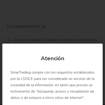
DOCUMENTACIÓN:(3)
Anuncio Ampliación Capital mediante procedimiento
de colocación acelerada
Atención
Anuncio del Resultado de Ampliación Capital
SmarTrading cumple con los requisitos establecidos
por la LSSICE para ser considerado un servicio de la
Inscripción en Registro Mercantil
sociedad de la información, en tanto que provee un
instrumento de “búsqueda, acceso y recopilación de
datos o de enlaces a otros sitios de Internet”.