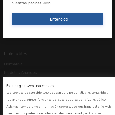
Publicación en Prensa
nuestras páginas web.
Publicación Certificada
Monitorización
Entendido
Creación Página Web
Sede Corporativa
Links útiles
Normativa
Modelos Anuncios
Buscador BORME
Esta página web usa cookies
CNMV
Las cookies de este sitio web se usan para personalizar el contenido y
Bolsa Madrid
los anuncios, ofrecer funciones de redes sociales y analizar el tráfico.
BOE
Además, compartimos información sobre el uso que haga del sitio web
con nuestros partners de redes sociales, publicidad y análisis web,
Preguntas frecuentes