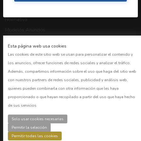
Links útiles
Normativa
Modelos Anuncios
Buscador BORME
Esta página web usa cookies
CNMV
Las cookies de este sitio web se usan para personalizar el contenido y
Bolsa Madrid
los anuncios, ofrecer funciones de redes sociales y analizar el tráfico.
BOE
Además, compartimos información sobre el uso que haga del sitio web
con nuestros partners de redes sociales, publicidad y análisis web,
Preguntas frecuentes
quienes pueden combinarla con otra información que les haya
proporcionado o que hayan recopilado a partir del uso que haya hecho
CUENTAS
de sus servicios
Acceder
Solo usar cookies necesarias
Registro
Permitir la selección
Permitir todas las cookies