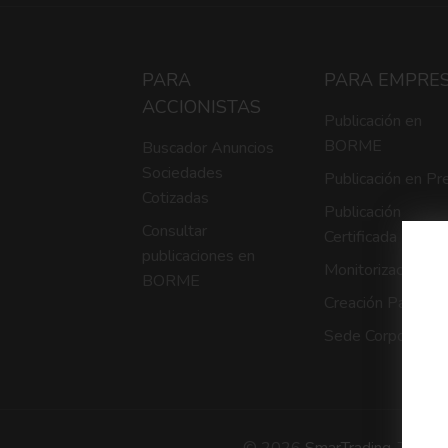
PARA
PARA EMPRE
ACCIONISTAS
Publicación en
BORME
Buscador Anuncios
Sociedades
Publicación en Pr
Cotizadas
Publicación
Consultar
Certificada
publicaciones en
Monitorización
BORME
Creación Página
Sede Corporativa
© 2026
SmarTrading
. Todos 