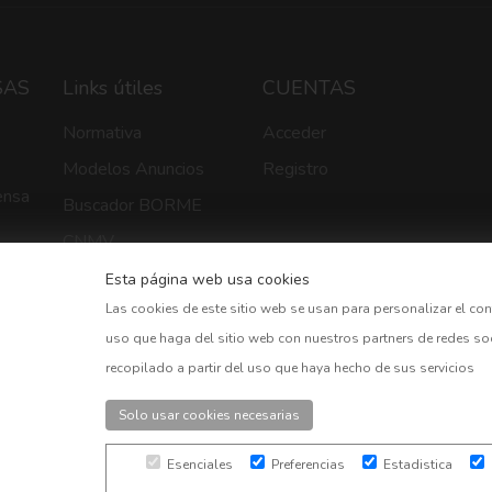
SAS
Links útiles
CUENTAS
Normativa
Acceder
Modelos Anuncios
Registro
ensa
Buscador BORME
CNMV
Bolsa Madrid
Esta página web usa cookies
Las cookies de este sitio web se usan para personalizar el con
BOE
 Web
uso que haga del sitio web con nuestros partners de redes so
Preguntas frecuentes
recopilado a partir del uso que haya hecho de sus servicios
Solo usar cookies necesarias
Esenciales
Preferencias
Estadistica
los derechos reservados. |
Aviso Legal
|
Política de privacidad
|
Co