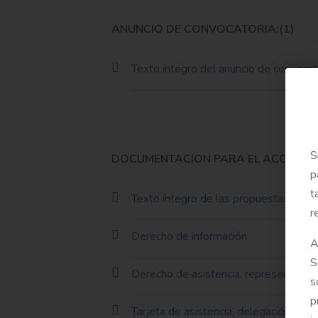
ANUNCIO DE CONVOCATORIA:(1)
Texto íntegro del anuncio de convocat
S
DOCUMENTACION PARA EL ACCIONIST
p
t
Texto íntegro de las propuestas de a
r
Derecho de información
A
S
Derecho de asistencia, representación
s
p
Tarjeta de asistencia, delegación y vo