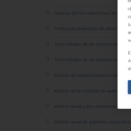
i
r
Normas del foro electrónico de accion
c
J
Política de protección de datos del fo
a
w
Texto íntegro de las cuentas anuales 
E
Texto íntegro de las cuentas anuales
A
d
Informe de administradores relativo al
Informe de la comisión de auditoría rel
Informe anual sobre remuneraciones d
Informe anual de gobierno corporativo