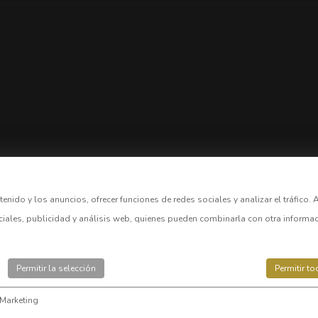
tenido y los anuncios, ofrecer funciones de redes sociales y analizar el tráfi
ciales, publicidad y análisis web, quienes pueden combinarla con otra inform
Permitir la selección
Permitir t
Marketing
okies
|
Disclaimer
|
Mapa Web