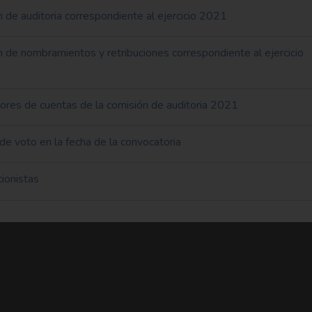
 de auditoria correspondiente al ejercicio 2021
 de nombramientos y retribuciones correspondiente al ejercicio
tores de cuentas de la comisión de auditoria 2021
e voto en la fecha de la convocatoria
ionistas