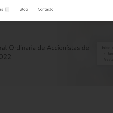
es
Blog
Contacto
al Ordinaria de Accionistas de
Inicio
Ju
2022
Gest