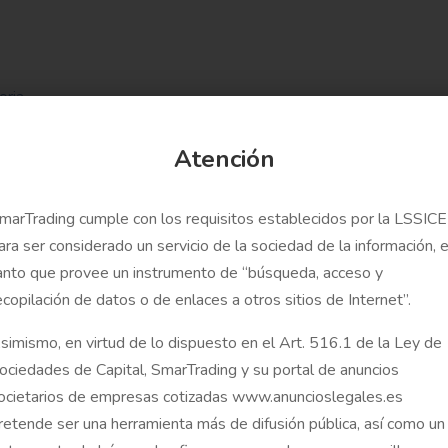
oria
Atención
marTrading cumple con los requisitos establecidos por la LSSICE
A:(17)
ara ser considerado un servicio de la sociedad de la información, 
anto que provee un instrumento de “búsqueda, acceso y
cuerdo
ecopilación de datos o de enlaces a otros sitios de Internet”.
simismo, en virtud de lo dispuesto en el Art. 516.1 de la Ley de
ociedades de Capital, SmarTrading y su portal de anuncios
 y voto
ocietarios de empresas cotizadas www.anuncioslegales.es
retende ser una herramienta más de difusión pública, así como un
to