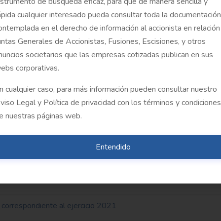
nstrumento de búsqueda eficaz, para que de manera sencilla y
ápida cualquier interesado pueda consultar toda la documentación
istas
ontemplada en el derecho de información al accionista en relación
untas Generales de Accionistas, Fusiones, Escisiones, y otros
ro
nuncios societarios que las empresas cotizadas publican en sus
ebs corporativas.
e informe de gestión individuales 2021
n cualquier caso, para más información pueden consultar nuestro
 e informe de gestión consolidadas 2021
viso Legal y Política de privacidad con los términos y condiciones
e nuestras páginas web.
 punto 5 del orden del día
Entendido
ativo al punto 6 del orden del día
e los consejeros correspondiente al ejercicio 2021
 correspondiente al ejercicio 2021