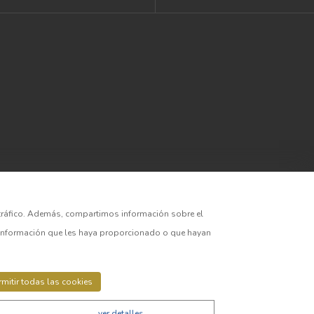
el tráfico. Además, compartimos información sobre el
a información que les haya proporcionado o que hayan
rmitir todas las cookies
ver detalles