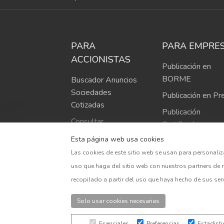
PARA
PARA EMPRE
ACCIONISTAS
Publicación en
BORME
Buscador Anuncios
Sociedades
Publicación en Pr
Cotizadas
Publicación
Consultar
Certificada
publicaciones en
Esta página web usa cookies
Monitorización
BORME
Las cookies de este sitio web se usan para personaliz
Creación Página
uso que haga del sitio web con nuestros partners de 
Sede Corporativa
recopilado a partir del uso que haya hecho de sus ser
Solo usar cookies necesarias
Esenciales
Preferencias
Estadisti