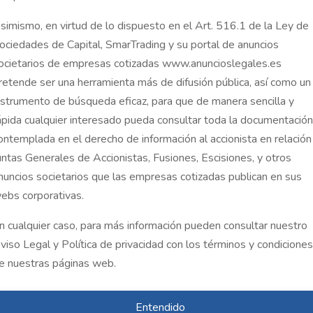
simismo, en virtud de lo dispuesto en el Art. 516.1 de la Ley de
ociedades de Capital, SmarTrading y su portal de anuncios
ocietarios de empresas cotizadas www.anuncioslegales.es
retende ser una herramienta más de difusión pública, así como un
nstrumento de búsqueda eficaz, para que de manera sencilla y
ápida cualquier interesado pueda consultar toda la documentación
ontemplada en el derecho de información al accionista en relación
untas Generales de Accionistas, Fusiones, Escisiones, y otros
nuncios societarios que las empresas cotizadas publican en sus
ebs corporativas.
n cualquier caso, para más información pueden consultar nuestro
viso Legal y Política de privacidad con los términos y condiciones
SAS
Links útiles
CUENTAS
e nuestras páginas web.
Normativa
Acceder
Modelos Anuncios
Registro
Entendido