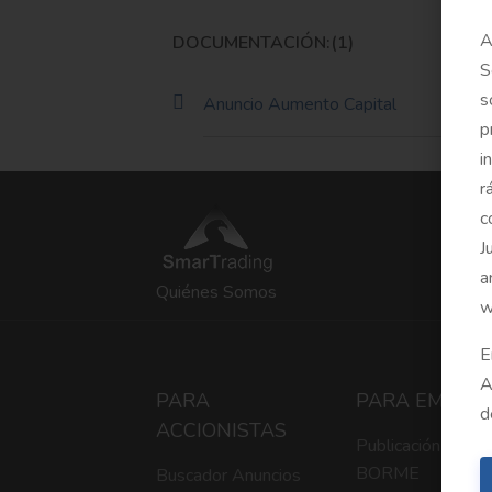
A
DOCUMENTACIÓN:(1)
S
s
Anuncio Aumento Capital
p
i
r
c
J
a
Quiénes Somos
w
E
A
PARA
PARA EMPRE
d
ACCIONISTAS
Publicación en
BORME
Buscador Anuncios