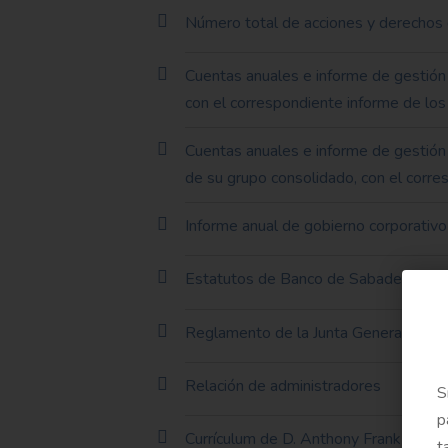
Número total de acciones y derechos
Cuentas anuales e informe de gestión
con el correspondiente informe de los
Cuentas anuales e informe de gestión
de su grupo consolidado, con el corre
Informe anual de gobierno corporativo
Estatutos de Banco de Sabadell, S.A.
Reglamento de la Junta General de Ac
Relación de administradores
S
p
Currículum de D. Anthony Frank Elliott
t