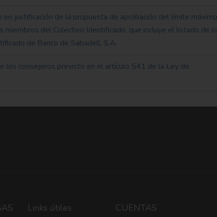
 en justificación de la propuesta de aprobación del límite máxim
los miembros del Colectivo Identificado, que incluye el listado de l
tificado de Banco de Sabadell, S.A.
 los consejeros previsto en el artículo 541 de la Ley de
SAS
Links útiles
CUENTAS