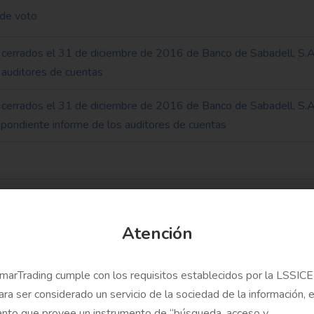
 de voto
 cerrados el 31 de diciembre de 2016 de Banco de Sabadell, S.A
 auditores de cuentas
 cerrados el 31 de diciembre de 2016 de Banco de Sabadell, S.A
spondiente informe de los auditores de cuentas
Atención
cionistas de Banco de Sabadell, S.A.
marTrading cumple con los requisitos establecidos por la LSSICE
ara ser considerado un servicio de la sociedad de la información, 
 Ball
anto que provee un instrumento de “búsqueda, acceso y