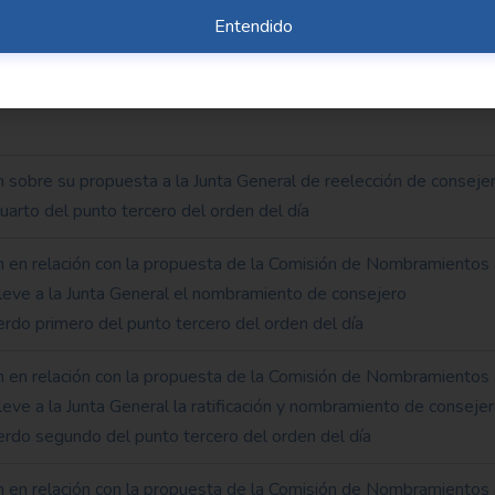
Entendido
tos que precede a la propuesta del Consejo de Administración a
ro ejecutivo a que se refiere el acuerdo cuarto del punto tercero
 sobre su propuesta a la Junta General de reelección de conseje
cuarto del punto tercero del orden del día
n en relación con la propuesta de la Comisión de Nombramientos 
leve a la Junta General el nombramiento de consejero
erdo primero del punto tercero del orden del día
n en relación con la propuesta de la Comisión de Nombramientos 
eve a la Junta General la ratificación y nombramiento de conseje
uerdo segundo del punto tercero del orden del día
n en relación con la propuesta de la Comisión de Nombramientos 