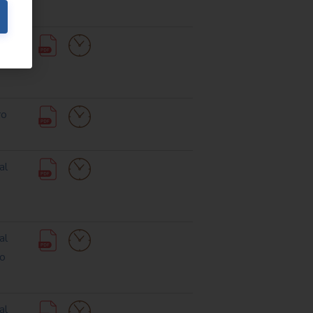
 la
ro
al
al
ro
al