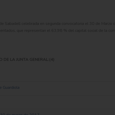
s de Sabadell celebrada en segunda convocatoria el 30 de Marzo 
ntados, que representan el 63,98 % del capital social de la com
 DE LA JUNTA GENERAL:(4)
e Guardiola
el 30 de marzo de 2017