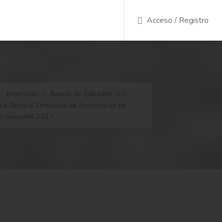
Acceso / Registro
Empresas
Banco de Sabadell, S.A.
nta General Ordinaria de Accionistas de
o Sabadell 2017