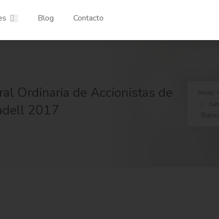
es
Blog
Contacto
al Ordinaria de Accionistas de
Inicio
Ju
adell 2017
Banc