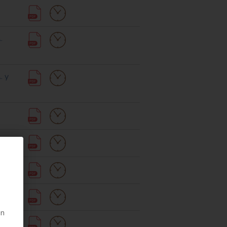
.
. y
en