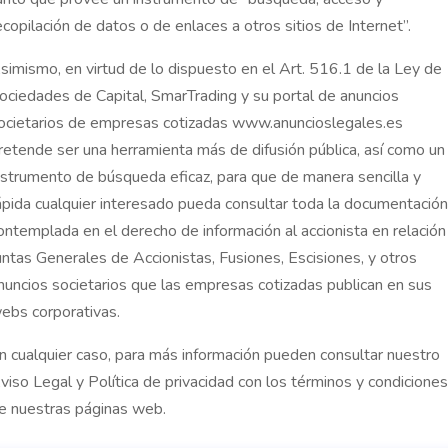
ecopilación de datos o de enlaces a otros sitios de Internet”.
ató
simismo, en virtud de lo dispuesto en el Art. 516.1 de la Ley de
ociedades de Capital, SmarTrading y su portal de anuncios
-Milà Lloveras
ocietarios de empresas cotizadas www.anuncioslegales.es
retende ser una herramienta más de difusión pública, así como un
ríguez
nstrumento de búsqueda eficaz, para que de manera sencilla y
ntos sobre su propuesta al Consejo de Administración para que
ápida cualquier interesado pueda consultar toda la documentación
nto de consejero independiente a que se refiere el acuerdo prim
ontemplada en el derecho de información al accionista en relación
untas Generales de Accionistas, Fusiones, Escisiones, y otros
nuncios societarios que las empresas cotizadas publican en sus
ntos sobre su propuesta al Consejo de Administración para que
ebs corporativas.
ón y nombramiento de consejero independiente a que se refiere el
n cualquier caso, para más información pueden consultar nuestro
l orden del día
viso Legal y Política de privacidad con los términos y condiciones
ntos sobre su propuesta al Consejo de Administración para que
e nuestras páginas web.
 de consejera independiente a que se refiere el acuerdo tercero d