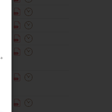
ero
 a
el