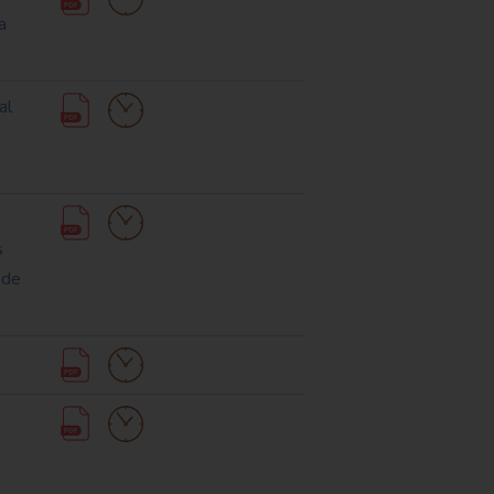
a
al
s
 de