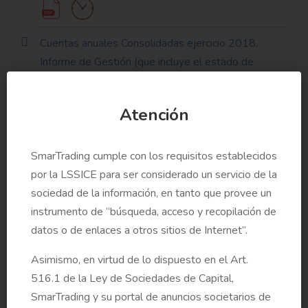
Cuentas anuales Consolidadas ejercicio 2018,
Informe de Gestión (que incluye el estado de
información no financiera) e Informe del Auditor
Atención
Informes requeridos por el artículo 529.5 y 6 decies
LSC sobre el punto 2.1 del Orden del Día (que
SmarTrading cumple con los requisitos establecidos
incluyen el currículo y la condición del consejero)
por la LSSICE para ser considerado un servicio de la
sociedad de la información, en tanto que provee un
instrumento de “búsqueda, acceso y recopilación de
Informes requeridos por el artículo 529.5 y 6 decies
datos o de enlaces a otros sitios de Internet”.
LSC sobre el punto 2.2 del Orden del Día (que
Asimismo, en virtud de lo dispuesto en el Art.
incluyen el currículo y la condición del consejero)
516.1 de la Ley de Sociedades de Capital,
SmarTrading y su portal de anuncios societarios de