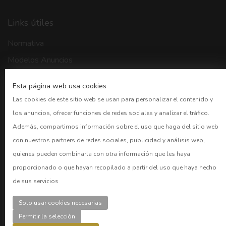
Links útiles
Normativa
Modelos Anuncios
Buscador BORME
Esta página web usa cookies
CNMV
Las cookies de este sitio web se usan para personalizar el contenido y
Bolsa Madrid
los anuncios, ofrecer funciones de redes sociales y analizar el tráfico.
BOE
Además, compartimos información sobre el uso que haga del sitio web
con nuestros partners de redes sociales, publicidad y análisis web,
Preguntas frecuentes
quienes pueden combinarla con otra información que les haya
proporcionado o que hayan recopilado a partir del uso que haya hecho
CUENTAS
de sus servicios
Acceder
Solo usar cookies necesarias
Registro
Permitir la selección