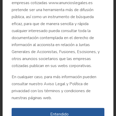
empresas cotizadas www.anuncioslegales.es
Informe requerido por el artículo 529.5 decies LSC
pretende ser una herramienta más de difusión
sobre el punto 2.3 del Orden del Día (que incluye el
pública, así como un instrumento de búsqueda
currículo y la condición del consejero)
eficaz, para que de manera sencilla y rápida
cualquier interesado pueda consultar toda la
documentación contemplada en el derecho de
Política de Remuneraciones de los Consejeros de
información al accionista en relación a Juntas
BBVA (punto 3 del Orden del Día)
Generales de Accionistas, Fusiones, Escisiones, y
otros anuncios societarios que las empresas
cotizadas publican en sus webs corporativas.
Informe de la Comisión de Retribuciones sobre la
Política de Remuneraciones de los Consejeros de
En cualquier caso, para más información pueden
BBVA (punto 3 del Orden del Día)
consultar nuestro Aviso Legal y Política de
privacidad con los términos y condiciones de
nuestras páginas web.
Informe del Consejo sobre el punto 4 del Orden del
Día
Entendido