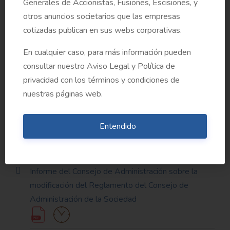
Generales de Accionistas, Fusiones, Escisiones, y
(ILP)
otros anuncios societarios que las empresas
cotizadas publican en sus webs corporativas.
Informe Anual sobre Remuneraciones de los
En cualquier caso, para más información pueden
Consejeros correspondiente al ejercicio 2024
consultar nuestro Aviso Legal y Política de
privacidad con los términos y condiciones de
nuestras páginas web.
Informe del Consejo Administración sobre la
retribución variable a percibir por el Consejero
Entendido
Delegado en el ejercicio 2025
Informe del Consejo de Administración sobre la
modificación del Reglamento del Consejo de
Administración de la Sociedad