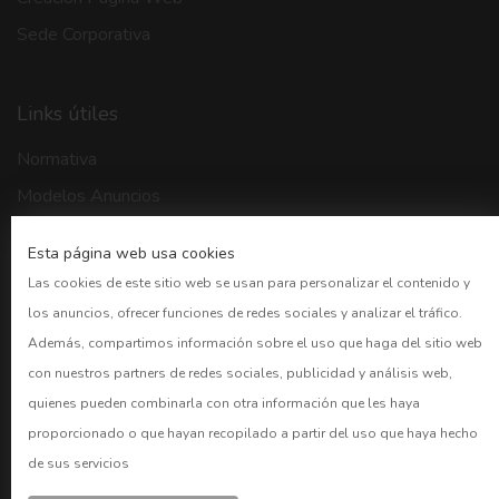
Sede Corporativa
Links útiles
Normativa
Modelos Anuncios
Buscador BORME
Esta página web usa cookies
CNMV
Las cookies de este sitio web se usan para personalizar el contenido y
Bolsa Madrid
los anuncios, ofrecer funciones de redes sociales y analizar el tráfico.
BOE
Además, compartimos información sobre el uso que haga del sitio web
con nuestros partners de redes sociales, publicidad y análisis web,
Preguntas frecuentes
quienes pueden combinarla con otra información que les haya
proporcionado o que hayan recopilado a partir del uso que haya hecho
CUENTAS
de sus servicios