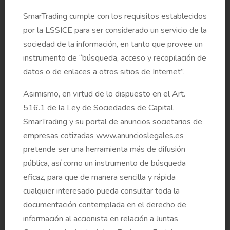
propuestas de reelección y nombramientos de
Consejeros
SmarTrading cumple con los requisitos establecidos
por la LSSICE para ser considerado un servicio de la
sociedad de la información, en tanto que provee un
Informe del Consejo de Administración sobre la
instrumento de “búsqueda, acceso y recopilación de
propuesta de acuerdo relativa a la delegación en el
datos o de enlaces a otros sitios de Internet”.
Consejo para aumentar el capital social
Asimismo, en virtud de lo dispuesto en el Art.
516.1 de la Ley de Sociedades de Capital,
SmarTrading y su portal de anuncios societarios de
Informe del Consejo de Administración sobre la
empresas cotizadas www.anuncioslegales.es
propuesta de acuerdo de autorización para la
pretende ser una herramienta más de difusión
adquisición de acciones propias
pública, así como un instrumento de búsqueda
eficaz, para que de manera sencilla y rápida
cualquier interesado pueda consultar toda la
Informe del Consejo de Administración sobre la
documentación contemplada en el derecho de
propuesta de adquisición de acciones propias
información al accionista en relación a Juntas
destinadas al pago de Incentivos a Largo Plazo